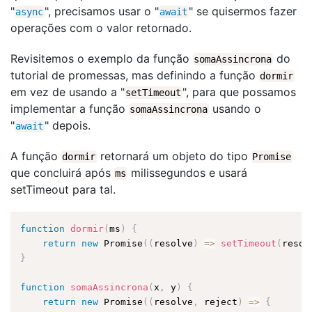
"
", precisamos usar o "
" se quisermos fazer
async
await
operações com o valor retornado.
Revisitemos o exemplo da função
do
somaAssincrona
tutorial de promessas, mas definindo a função
dormir
em vez de usando a "
", para que possamos
setTimeout
implementar a função
usando o
somaAssincrona
"
" depois.
await
A função
retornará um objeto do tipo
dormir
Promise
que concluirá após
milissegundos e usará
ms
setTimeout para tal.
function
dormir
(
ms
)
{
return
new
Promise
(
(
resolve
)
=
>
setTimeout
(
resol
}
function
somaAssincrona
(
x
,
 y
)
{
return
new
Promise
(
(
resolve
,
 reject
)
=
>
{