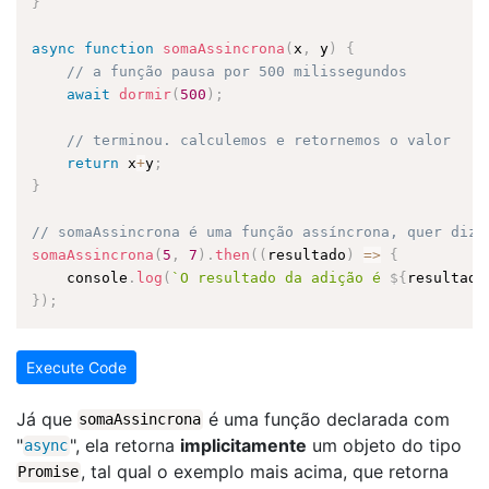
}
async
function
somaAssincrona
(
x
,
 y
)
{
// a função pausa por 500 milissegundos
await
dormir
(
500
)
;
// terminou. calculemos e retornemos o valor
return
 x
+
y
;
}
// somaAssincrona é uma função assíncrona, quer dize
somaAssincrona
(
5
,
7
)
.
then
(
(
resultado
)
=
>
{
    console
.
log
(
`O resultado da adição é 
${
resultado
}
)
;
Execute Code
Já que
é uma função declarada com
somaAssincrona
"
", ela retorna
implicitamente
um objeto do tipo
async
, tal qual o exemplo mais acima, que retorna
Promise