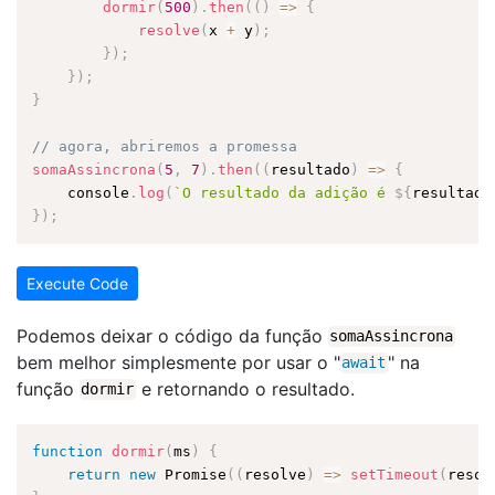
dormir
(
500
)
.
then
(
(
)
=
>
{
resolve
(
x 
+
 y
)
;
}
)
;
}
)
;
}
// agora, abriremos a promessa
somaAssincrona
(
5
,
7
)
.
then
(
(
resultado
)
=
>
{
    console
.
log
(
`O resultado da adição é 
${
resultado
}
)
;
Execute Code
Podemos deixar o código da função
somaAssincrona
bem melhor simplesmente por usar o "
" na
await
função
e retornando o resultado.
dormir
function
dormir
(
ms
)
{
return
new
Promise
(
(
resolve
)
=
>
setTimeout
(
resol