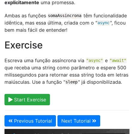
explicitamente
uma promessa.
Ambas as funções
têm funcionalidade
somaAssincrona
idêntica, mas essa última, criada com o "
", ficou
async
bem mais fácil de entender!
Exercise
Escreva uma função assíncrona via
e
"async"
"await"
que receba uma string como parâmetro e espere 500
milissegundos para retornar essa string toda em letras
maiúsculas. Use a função "
" já disponibilizada.
sleep
Start Exercise
Previous Tutorial
Next Tutorial