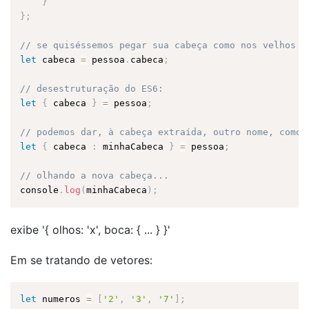
}
}
;
// se quiséssemos pegar sua cabeça como nos velhos t
let
 cabeca 
=
 pessoa
.
cabeca
;
// desestruturação do ES6:
let
{
 cabeca 
}
=
 pessoa
;
// podemos dar, à cabeça extraída, outro nome, como 
let
{
 cabeca 
:
 minhaCabeca 
}
=
 pessoa
;
// olhando a nova cabeça...
console
.
log
(
minhaCabeca
)
;
exibe '{ olhos: 'x', boca: { ... } }'
Em se tratando de vetores:
let
 numeros 
=
[
'2'
,
'3'
,
'7'
]
;