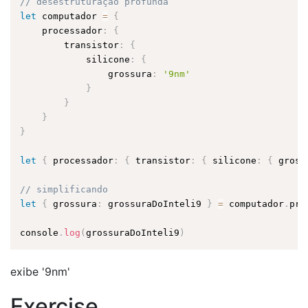
// desestruturação profunda
let
 computador 
=
{
    processador
:
{
        transistor
:
{
            silicone
:
{
                grossura
:
'9nm'
}
}
}
}
let
{
 processador
:
{
 transistor
:
{
 silicone
:
{
 gross
// simplificando
let
{
 grossura
:
 grossuraDoInteli9 
}
=
 computador
.
pro
console
.
log
(
grossuraDoInteli9
)
exibe '9nm'
Exercise