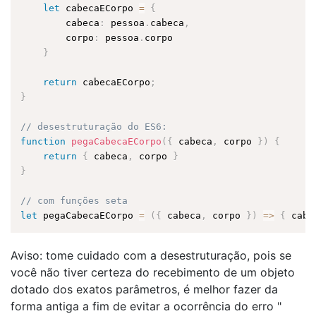
let
 cabecaECorpo 
=
{
        cabeca
:
 pessoa
.
cabeca
,
        corpo
:
 pessoa
.
corpo

}
return
 cabecaECorpo
;
}
// desestruturação do ES6:
function
pegaCabecaECorpo
(
{
 cabeca
,
 corpo 
}
)
{
return
{
 cabeca
,
 corpo 
}
}
// com funções seta
let
 pegaCabecaECorpo 
=
(
{
 cabeca
,
 corpo 
}
)
=
>
{
 cabe
Aviso: tome cuidado com a desestruturação, pois se
você não tiver certeza do recebimento de um objeto
dotado dos exatos parâmetros, é melhor fazer da
forma antiga a fim de evitar a ocorrência do erro "