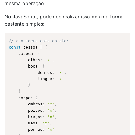
mesma operação.
No JavaScript, podemos realizar isso de uma forma
bastante simples:
// considere este objeto:
const
 pessoa 
=
{
    cabeca
:
{
        olhos
:
'x'
,
        boca
:
{
            dentes
:
'x'
,
            lingua
:
'x'
}
}
,
    corpo
:
{
        ombros
:
'x'
,
        peitos
:
'x'
,
        braços
:
'x'
,
        maos
:
'x'
,
        pernas
:
'x'