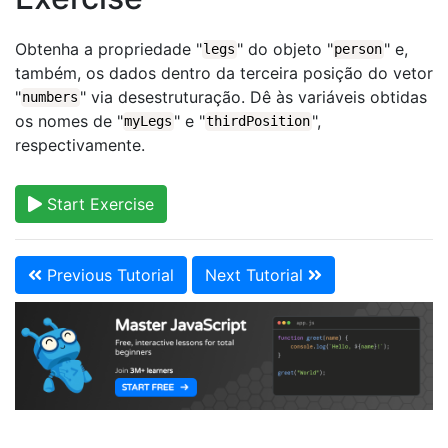
Obtenha a propriedade "
" do objeto "
" e,
legs
person
também, os dados dentro da terceira posição do vetor
"
" via desestruturação. Dê às variáveis obtidas
numbers
os nomes de "
" e "
",
myLegs
thirdPosition
respectivamente.
Start Exercise
Previous Tutorial
Next Tutorial