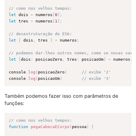
// como nos velhos tempos:
let
 dois 
=
 numeros
[
0
]
;
let
 tres 
=
 numeros
[
1
]
;
// desestruturação do ES6:
let
[
 dois
,
 tres 
]
=
 numeros
;
// podemos dar-lhes outros nomes, como se novas vari
let
[
dois
:
 posicaoZero
,
 tres
:
 posicaoUm
]
=
 numeros
;
console
.
log
(
posicaoZero
)
// exibe '2'
console
.
log
(
posicaoUm
)
// exibe '3'
Também podemos fazer isso com parâmetros de
funções:
// como nos velhos tempos:
function
pegaCabecaECorpo
(
pessoa
)
{