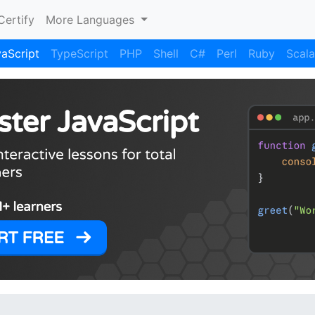
Certify
More Languages
aScript
TypeScript
PHP
Shell
C#
Perl
Ruby
Scala