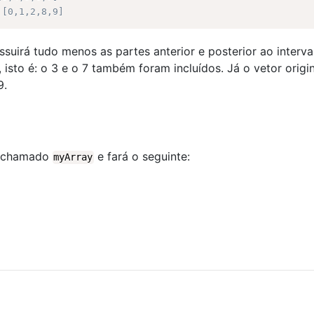
 [0,1,2,8,9]
ossuirá tudo menos as partes anterior e posterior ao interv
 isto é: o 3 e o 7 também foram incluídos. Já o vetor origi
9.
or chamado
e fará o seguinte:
myArray