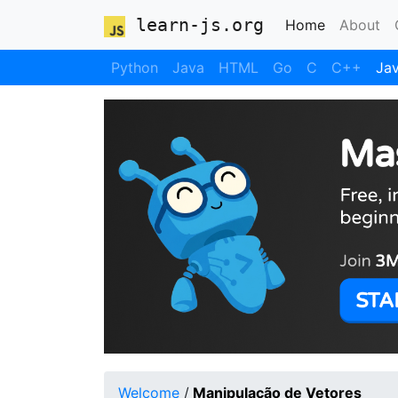
learn-js.org
(current)
Home
About
Python
Java
HTML
Go
C
C++
Jav
Welcome
/
Manipulação de Vetores