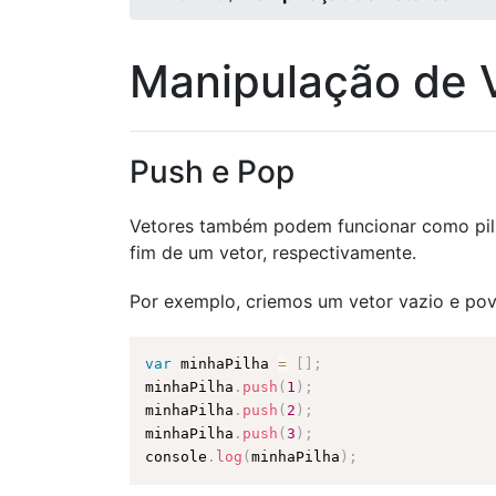
Manipulação de 
Push e Pop
Vetores também podem funcionar como pil
fim de um vetor, respectivamente.
Por exemplo, criemos um vetor vazio e po
var
 minhaPilha 
=
[
]
;
minhaPilha
.
push
(
1
)
;
minhaPilha
.
push
(
2
)
;
minhaPilha
.
push
(
3
)
;
console
.
log
(
minhaPilha
)
;