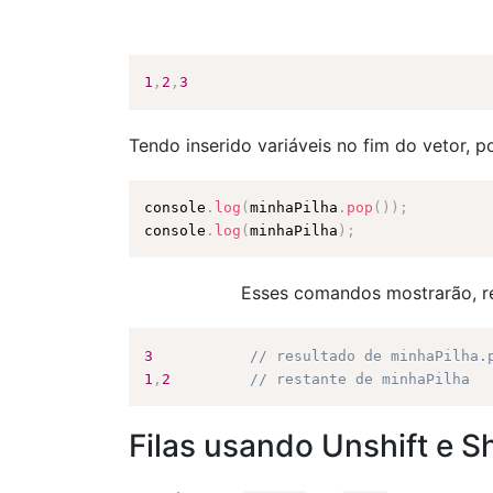
1
,
2
,
3
Tendo inserido variáveis no fim do vetor,
console
.
log
(
minhaPilha
.
pop
(
)
)
;
console
.
log
(
minhaPilha
)
;
Esses comandos mostrarão, re
3
// resultado de minhaPilha.
1
,
2
// restante de minhaPilha
Filas usando Unshift e Sh