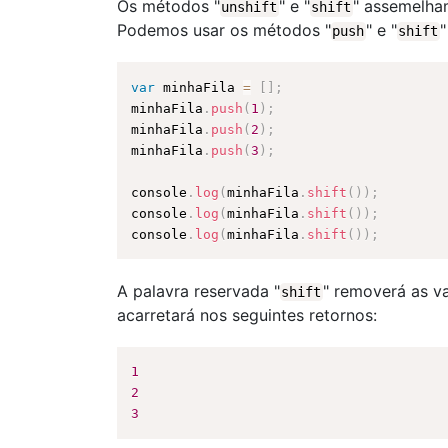
Os métodos "
" e "
" assemelha
unshift
shift
Podemos usar os métodos "
" e "
"
push
shift
var
 minhaFila 
=
[
]
;
minhaFila
.
push
(
1
)
;
minhaFila
.
push
(
2
)
;
minhaFila
.
push
(
3
)
;
console
.
log
(
minhaFila
.
shift
(
)
)
;
console
.
log
(
minhaFila
.
shift
(
)
)
;
console
.
log
(
minhaFila
.
shift
(
)
)
;
A palavra reservada "
" removerá as v
shift
acarretará nos seguintes retornos:
1
2
3