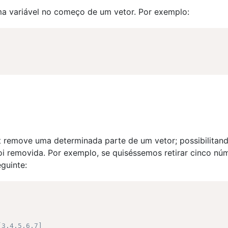
uma variável no começo de um vetor. Por exemplo:
t remove uma determinada parte de um vetor; possibilita
oi removida. Por exemplo, se quiséssemos retirar cinco nú
eguinte:
[3,4,5,6,7]