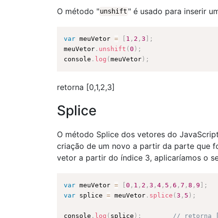
O método "
" é usado para inserir 
unshift
var
 meuVetor 
=
[
1
,
2
,
3
]
;
meuVetor
.
unshift
(
0
)
;
console
.
log
(
meuVetor
)
;
retorna [0,1,2,3]
Splice
O método Splice dos vetores do JavaScrip
criação de um novo a partir da parte que f
vetor a partir do índice 3, aplicaríamos o s
var
 meuVetor 
=
[
0
,
1
,
2
,
3
,
4
,
5
,
6
,
7
,
8
,
9
]
;
var
 splice 
=
 meuVetor
.
splice
(
3
,
5
)
;
console
.
log
(
splice
)
;
// retorna 