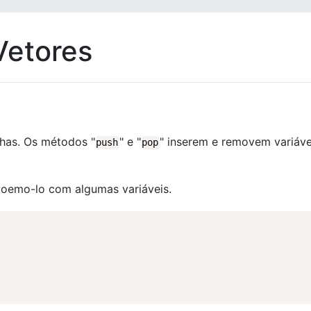
Vetores
has. Os métodos "
" e "
" inserem e removem variáve
push
pop
voemo-lo com algumas variáveis.